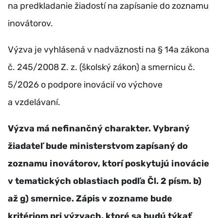
na predkladanie žiadostí na zapísanie do zoznamu
inovátorov.
Výzva je vyhlásená v nadväznosti na § 14a zákona
č. 245/2008 Z. z. (školský zákon) a smernicu č.
5/2026 o podpore inovácií vo výchove
a vzdelávaní.
Výzva má nefinančný charakter. Vybraný
žiadateľ bude ministerstvom zapísaný do
zoznamu inovátorov, ktorí poskytujú inovácie
v tematických oblastiach podľa Čl. 2 písm. b)
až g) smernice. Zápis v zozname bude
kritériom pri výzvach, ktoré sa budú týkať