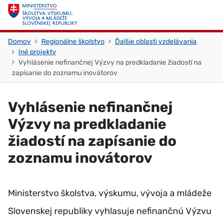
Skočiť na obsah
Skočiť na začiatok stránky
Domov
Regionálne školstvo
Ďalšie oblasti vzdelávania
Iné projekty
Vyhlásenie nefinančnej Výzvy na predkladanie žiadostí na
zapísanie do zoznamu inovátorov
Vyhlásenie nefinančnej
Výzvy na predkladanie
žiadostí na zapísanie do
zoznamu inovátorov
Ministerstvo školstva, výskumu, vývoja a mládeže
Slovenskej republiky vyhlasuje nefinančnú Výzvu