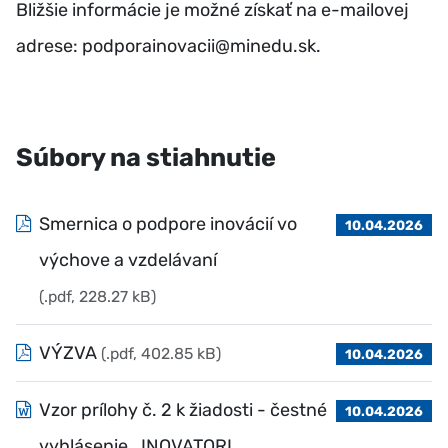
Bližšie informácie je možné získať na e-mailovej
adrese: podporainovacii@minedu.sk.
Súbory na stiahnutie
Smernica o podpore inovácií vo
10.04.2026
výchove a vzdelávaní
(.pdf, 228.27 kB)
VÝZVA
(.pdf, 402.85 kB)
10.04.2026
Vzor prílohy č. 2 k žiadosti - čestné
10.04.2026
vyhlásenie_INOVATORI