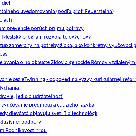
 diel
tálneho uvedomovania (podľa prof. Feuersteina)
olách
m prevencie porúch príjmu potravy
– Mestský program rozvoja telovýchovy
stup zameraný na potreby žiaka, ako konkrétny vyučovací p
pas
delávania o holokauste Židov a genocíde Rómov vzdialený
anie cez eTwinning - odpoveď na výzvy kurikulárnej refo
dýchania
dravie, jedlo a udržateľnosť
é vyučovanie predmetu a cudzieho jazyka
kedy dievčatá objavujú svet IT a technológií
nkluzívnej podpory
am Podnikavosť hrou