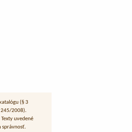
katalógu (§ 3
a 245/2008).
. Texty uvedené
 správnosť.