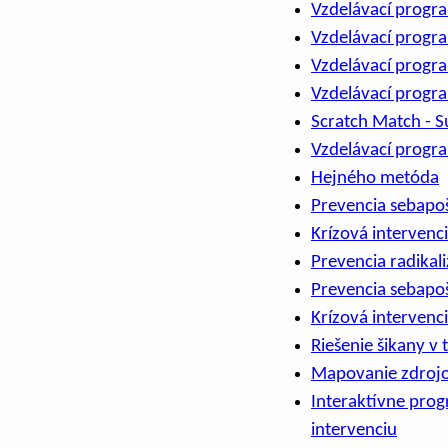
Vzdelávací progr
Vzdelávací progra
Vzdelávací progra
Vzdelávací progra
Scratch Match - 
Vzdelávací progr
Hejného metóda
Prevencia sebapo
Krízová intervenci
Prevencia radikal
Prevencia sebapoš
Krízová intervenc
Riešenie šikany v 
Mapovanie zdrojov
Interaktívne prog
intervenciu