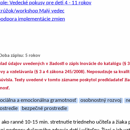
ole: Vedecké pokusy pre deti 4 - 11 rokov
 krúžok/workshop Malý vedec
podpora implementácie zmien
Doba zápisu: 5 rokov
lad údajov uvedených v žiadosti o zápis inovácie do katalógu (§ 
ovy a vzdelávania (§ 3 a 4 zákona 245/2008). Neposudzuje sa kvali
u súvisia. Texty uvedené v tomto zázname poskytol predkladateľ ž
nosť.
sociálna a emocionálna gramotnosť
osobnostný rozvoj
n
ostredie
bezpečné prostredie
 ako ranné 10-15 min. stretnutie triedneho učiteľa a žiaka