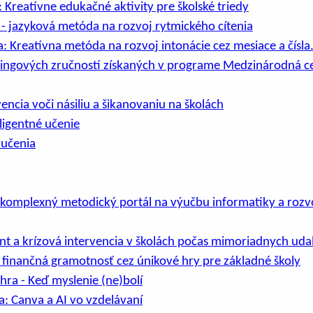
Kreatívne edukačné aktivity pre školské triedy
- jazyková metóda na rozvoj rytmického cítenia
: Kreatívna metóda na rozvoj intonácie cez mesiace a čísla
ringových zručností získaných v programe Medzinárodná c
encia voči násiliu a šikanovaniu na školách
ligentné učenie
 učenia
 komplexný metodický portál na výučbu informatiky a rozvo
 a krízová intervencia v školách počas mimoriadnych udal
 finančná gramotnosť cez únikové hry pre základné školy
hra - Keď myslenie (ne)bolí
ta: Canva a AI vo vzdelávaní