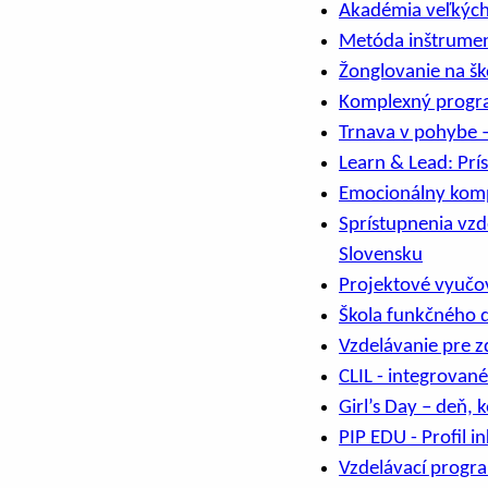
Akadémia veľkých
Metóda inštrumen
Žonglovanie na šk
Komplexný progra
Trnava v pohybe 
Learn & Lead: Prí
Emocionálny kom
Sprístupnenia vz
Slovensku
Projektové vyučov
Škola funkčného 
Vzdelávanie pre z
CLIL - integrovan
Girl’s Day – deň, 
PIP EDU - Profil i
Vzdelávací progr