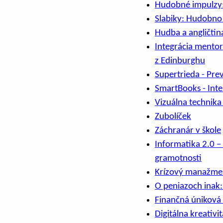
Hudobné impulzy: 
Slabiky: Hudobno 
Hudba a angličtina
Integrácia mento
z Edinburghu
Supertrieda - Prev
SmartBooks - Inte
Vizuálna technika
Zubolíček
Záchranár v škole
Informatika 2.0 –
gramotnosti
Krízový manažment
O peniazoch inak:
Finančná úniková 
Digitálna kreativi