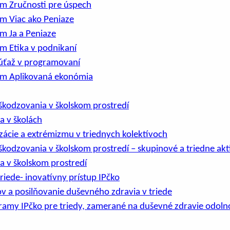
am Zručnosti pre úspech
m Viac ako Peniaze
m Ja a Peniaze
m Etika v podnikaní
Súťaž v programovaní
am Aplikovaná ekonómia
škodzovania v školskom prostredí
a v školách
izácie a extrémizmu v triednych kolektívoch
kodzovania v školskom prostredí – skupinové a triedne akti
ia v školskom prostredí
triede- inovatívny prístup IPčko
 a posilňovanie duševného zdravia v triede
ramy IPčko pre triedy, zamerané na duševné zdravie odoln