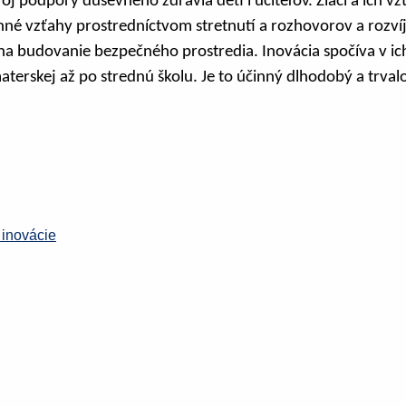
roj podpory duševného zdravia detí i učiteľov. Žiaci a ich v
nné vzťahy prostredníctvom stretnutí a rozhovorov a rozv
a na budovanie bezpečného prostredia. Inovácia spočíva v i
aterskej až po strednú školu. Je to účinný dlhodobý a trval
inovácie