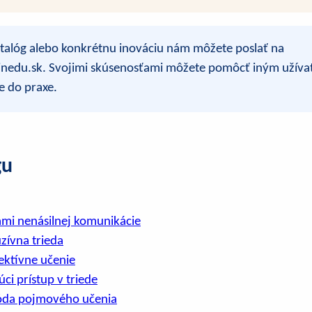
talóg alebo konkrétnu inováciu nám môžete poslať na
nedu.sk. Svojimi skúsenosťami môžete pomôcť iným užíva
e do praxe.
gu
ami nenásilnej komunikácie
uzívna trieda
lektívne učenie
ci prístup v triede
óda pojmového učenia