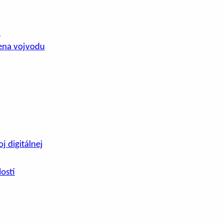
.
ena vojvodu
j digitálnej
ostí