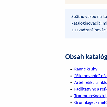
Spätnú väzbu na ka
kataloginovacii@mi
a zavádzaní inováci
Obsah kataló
Ranné kruhy
"Šikanovanie" oč
Artefiletika a inkl
Facilitatívne a ref
Traumu rešpektujú
Grunnlaget - met