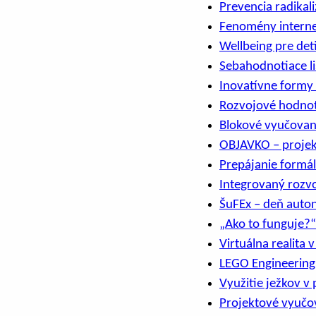
Prevencia radikal
Fenomény internet
Wellbeing pre deti
Sebahodnotiace li
Inovatívne formy 
Rozvojové hodnot
Blokové vyučovani
OBJAVKO – projek
Prepájanie formá
Integrovaný rozvo
ŠuFEx – deň aut
„Ako to funguje?“
Virtuálna realita 
LEGO Engineering
Využitie ježkov 
Projektové vyučov