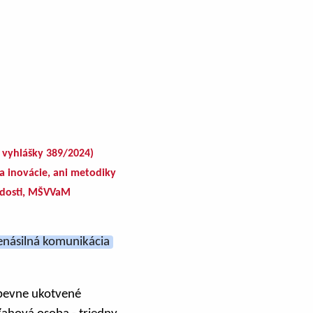
3 vyhlášky 389/2024)
ta inovácie, ani metodiky
iadosti, MŠVVaM
enásilná komunikácia
 pevne ukotvené