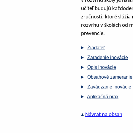
v rozvrhu školy je nást
učiteľ budujú každode
zručnosti, ktoré slúži
rozvrhu v školách od m
prevencie.
Žiadateľ
Zaradenie inovácie
Opis inovácie
Obsahové zameranie 
Zavádzanie inovácie
Aplikačná prax
▴
Návrat na obsah