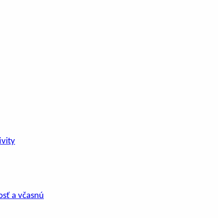
vity
osť a včasnú