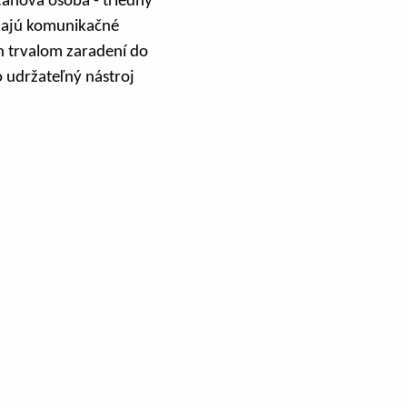
zťahová osoba - triedny
íjajú komunikačné
ch trvalom zaradení do
o udržateľný nástroj