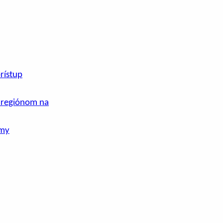
rístup
m regiónom na
rmy