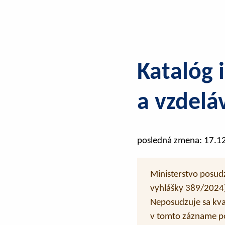
Katalóg 
a vzdelá
posledná zmena: 17.1
Ministerstvo posudz
vyhlášky 389/2024) 
Neposudzuje sa kval
v tomto zázname po