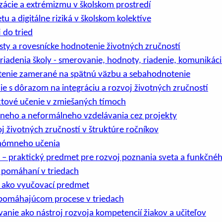
izácie a extrémizmu v školskom prostredí
u a digitálne riziká v školskom kolektíve
 do tried
sty a rovesnícke hodnotenie životných zručností
riadenia školy - smerovanie, hodnoty, riadenie, komunikáci
enie zamerané na spätnú väzbu a sebahodnotenie
e s dôrazom na integráciu a rozvoj životných zručností
tové učenie v zmiešaných tímoch
lneho a neformálneho vzdelávania cez projekty
j životných zručností v štruktúre ročníkov
onómneho učenia
 – praktický predmet pre rozvoj poznania sveta a funkčné
v pomáhaní v triedach
 ako vyučovací predmet
v pomáhajúcom procese v triedach
anie ako nástroj rozvoja kompetencií žiakov a učiteľov