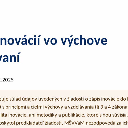
inovácií vo výchove
vaní
2.2025
uje súlad údajov uvedených v žiadosti o zápis inovácie do 
s princípmi a cieľmi výchovy a vzdelávania (§ 3 a 4 zákon
ita inovácie, ani metodiky a publikácie, ktoré s ňou súvisia
skytol predkladateľ žiadosti, MŠVVaM nezodpovedá za ich