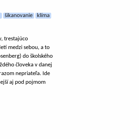
a
šikanovanie
klíma
, trestajúco
detí medzi sebou, a to
osenberg) do školského
ždého človeka v danej
razom nepriateľa. Ide
mejší aj pod pojmom