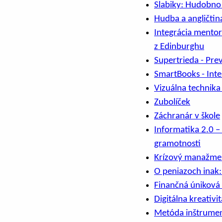
Slabiky: Hudobno 
Hudba a angličtina
Integrácia mento
z Edinburghu
Supertrieda - Prev
SmartBooks - Inte
Vizuálna technika
Zubolíček
Záchranár v škole
Informatika 2.0 –
gramotnosti
Krízový manažment
O peniazoch inak:
Finančná úniková 
Digitálna kreativi
Metóda inštrumen