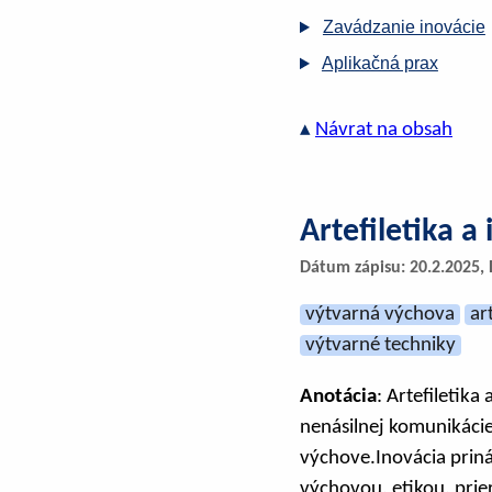
Zavádzanie inovácie
Aplikačná prax
▴
Návrat na obsah
Artefiletika a
Dátum zápisu: 20.2.2025, 
výtvarná výchova
ar
výtvarné techniky
Anotácia
: Artefiletik
nenásilnej komunikácie,
výchove.Inovácia prin
výchovou, etikou, pri