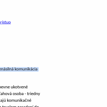
rístup
enásilná komunikácia
 pevne ukotvené
zťahová osoba - triedny
íjajú komunikačné