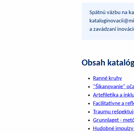
Spätnú väzbu na ka
kataloginovacii@mi
a zavádzaní inováci
Obsah kataló
Ranné kruhy
"Šikanovanie" oč
Artefiletika a inkl
Facilitatívne a ref
Traumu rešpektujú
Grunnlaget - met
Hudobné impulzy: 