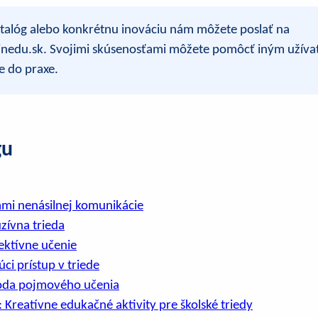
talóg alebo konkrétnu inováciu nám môžete poslať na
nedu.sk. Svojimi skúsenosťami môžete pomôcť iným užíva
e do praxe.
gu
ami nenásilnej komunikácie
uzívna trieda
lektívne učenie
ci prístup v triede
óda pojmového učenia
Kreatívne edukačné aktivity pre školské triedy