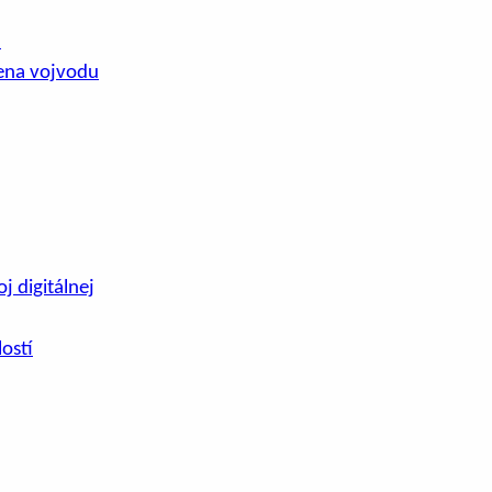
.
ena vojvodu
j digitálnej
ostí