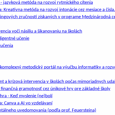
- jazyková metóda na rozvoj rytmického cítenia
: Kreatívna metóda na rozvoj intonácie cez mesiace a čísla
ringových zručností získaných v programe Medzinárodná c
encia voči násiliu a šikanovaniu na školách
ligentné učenie
 učenia
 komplexný metodický portál na výučbu informatiky a rozvo
 a krízová intervencia v školách počas mimoriadnych udal
 finančná gramotnosť cez únikové hry pre základné školy
hra - Keď myslenie (ne)bolí
ta: Canva a AI vo vzdelávaní
tálneho uvedomovania (podľa prof. Feuersteina)