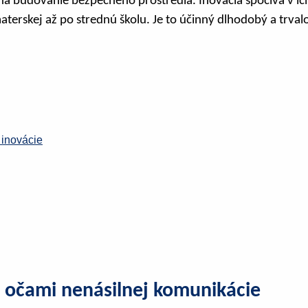
a na budovanie bezpečného prostredia. Inovácia spočíva v i
aterskej až po strednú školu. Je to účinný dlhodobý a trval
inovácie
 očami nenásilnej komunikácie