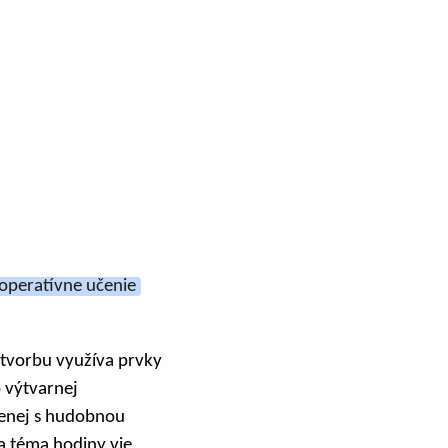
operatívne učenie
 tvorbu využíva prvky
o výtvarnej
jenej s hudobnou
a téma hodiny vie