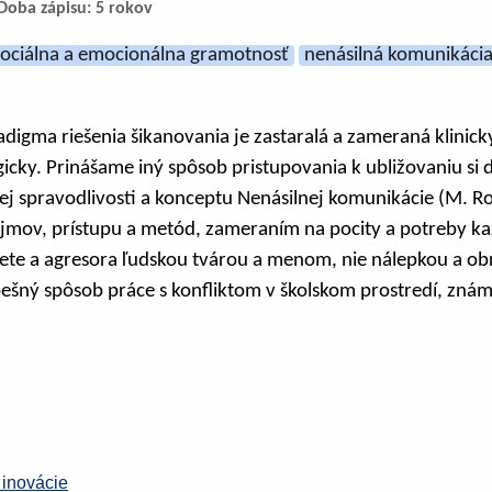
Doba zápisu: 5 rokov
sociálna a emocionálna gramotnosť
nenásilná komunikáci
adigma riešenia šikanovania je zastaralá a zameraná klinicky
gicky. Prinášame iný spôsob pristupovania k ubližovaniu si 
ej spravodlivosti a konceptu Nenásilnej komunikácie (M. R
jmov, prístupu a metód, zameraním na pocity a potreby ka
bete a agresora ľudskou tvárou a menom, nie nálepkou a ob
ešný spôsob práce s konfliktom v školskom prostredí, zná
inovácie