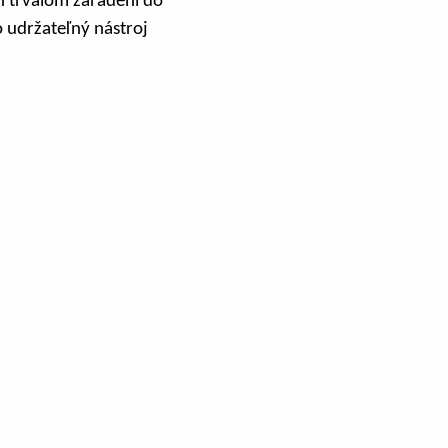
ch trvalom zaradení do
o udržateľný nástroj