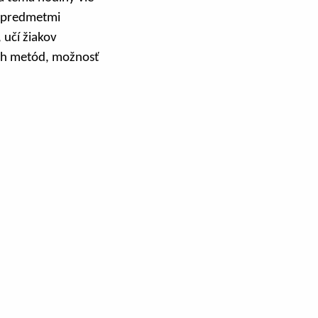
i predmetmi
 učí žiakov
ích metód, možnosť