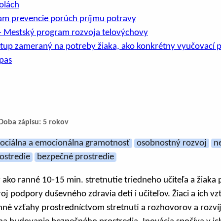
olách
m prevencie porúch príjmu potravy
– Mestský program rozvoja telovýchovy
stup zameraný na potreby žiaka, ako konkrétny vyučovací p
pas
Doba zápisu: 5 rokov
sociálna a emocionálna gramotnosť
osobnostný rozvoj
n
ostredie
bezpečné prostredie
 ako ranné 10-15 min. stretnutie triedneho učiteľa a žiaka
roj podpory duševného zdravia detí i učiteľov. Žiaci a ich v
nné vzťahy prostredníctvom stretnutí a rozhovorov a rozv