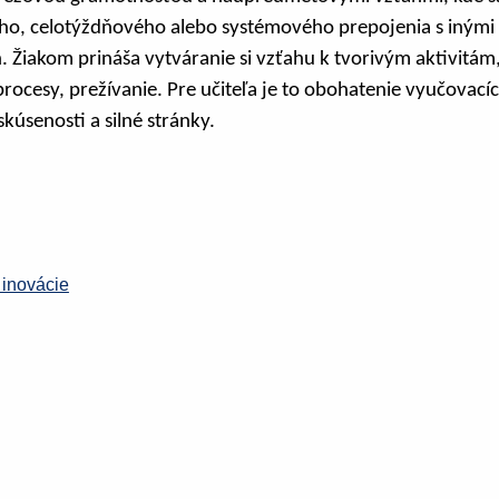
ho, celotýždňového alebo systémového prepojenia s iným
. Žiakom prináša vytváranie si vzťahu k tvorivým aktivitám,
ocesy, prežívanie. Pre učiteľa je to obohatenie vyučovac
skúsenosti a silné stránky.
inovácie