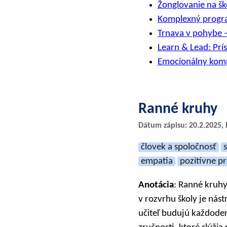
Žonglovanie na šk
Komplexný progra
Trnava v pohybe 
Learn & Lead: Prí
Emocionálny kom
Ranné kruhy
Dátum zápisu: 20.2.2025, 
človek a spoločnosť
empatia
pozitívne pr
Anotácia
: Ranné kruhy
v rozvrhu školy je nást
učiteľ budujú každode