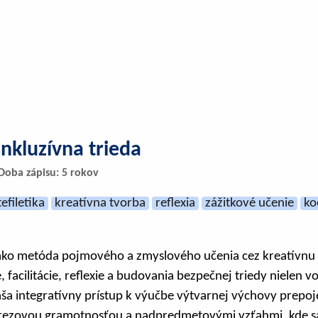
 inkluzívna trieda
Doba zápisu: 5 rokov
tefiletika
kreatívna tvorba
reflexia
zážitkové učenie
ko
a ako metóda pojmového a zmyslového učenia cez kreatívnu
 facilitácie, reflexie a budovania bezpečnej triedy nielen v
áša integratívny prístup k výučbe výtvarnej výchovy prepo
erezovou gramotnosťou a nadpredmetovými vzťahmi, kde s